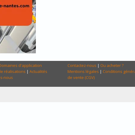
Domaines d'application
Contactez-nous
|
Ou acheter ?
e réalisations
|
Actualités
Mentions légales
|
Conditions génér
s-nous
de vente (CGV)