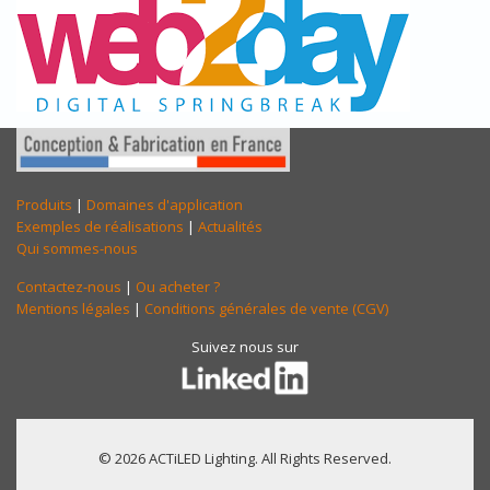
Produits
|
Domaines d'application
Exemples de réalisations
|
Actualités
Qui sommes-nous
Contactez-nous
|
Ou acheter ?
Mentions légales
|
Conditions générales de vente (CGV)
Suivez nous sur
© 2026 ACTiLED Lighting. All Rights Reserved.