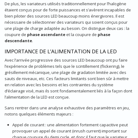
De plus, les variateurs utilisés traditionnellement pour l’halogène
étaient conçus pour de forte puissances et s’avèrent incapables de
bien piloter des sources LED beaucoup moins énergivores. Il est
nécessaire de sélectionner des variateurs qui soient conçus pour
une plage de charge adaptée au besoin. On distingue deux cas : la
coupure de
phase ascendante
et la coupure de
phase
descendante
.
IMPORTANCE DE L’ALIMENTATION DE LA LED
Avec l’arrivée progressive des sources LED beaucoup ont pu faire
l’expérience de problèmes tels que le scintillement (flickering), le
grésillement mécanique, une plage de gradation limitée avec des
sauts de niveaux, etc. Ces facteurs limitants sont bien sûr à mettre
en relation avec les besoins et les contraintes du système
d’éclairage visé, mais ils sont fondamentalement liés à la façon dont
l’alimentation de la LED est conçue.
Sans rentrer dans une analyse exhaustive des paramètres en jeu,
notons quelques éléments majeurs :
Appel de courant : une alimentation fortement capacitive peut
provoquer un appel de courant (inrush current) important sur
chaque coupure du demi cycle, et donc il faut que le variateur