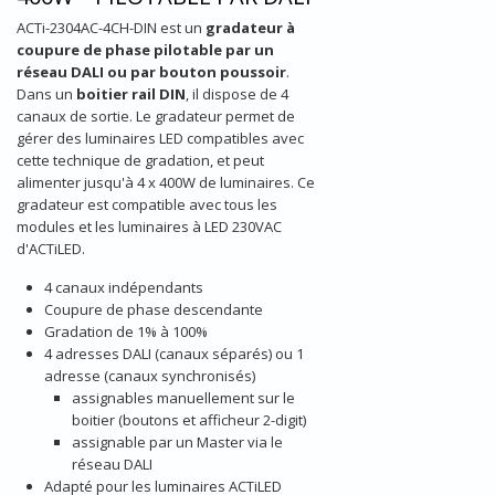
ACTi-2304AC-4CH-DIN est un
gradateur à
coupure de phase pilotable par un
réseau DALI ou par bouton poussoir
.
Dans un
boitier rail DIN
, il dispose de 4
canaux de sortie. Le gradateur permet de
gérer des luminaires LED compatibles avec
cette technique de gradation, et peut
alimenter jusqu'à 4 x 400W de luminaires. Ce
gradateur est compatible avec tous les
modules et les luminaires à LED 230VAC
d'ACTiLED.
4 canaux indépendants
Coupure de phase descendante
Gradation de 1% à 100%
4 adresses DALI (canaux séparés) ou 1
adresse (canaux synchronisés)
assignables manuellement sur le
boitier (boutons et afficheur 2-digit)
assignable par un Master via le
réseau DALI
Adapté pour les luminaires ACTiLED