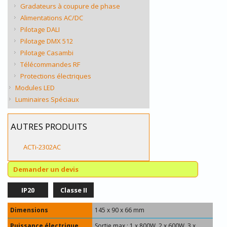
Gradateurs à coupure de phase
Alimentations AC/DC
Pilotage DALI
Pilotage DMX 512
Pilotage Casambi
Télécommandes RF
Protections électriques
Modules LED
Luminaires Spéciaux
AUTRES PRODUITS
ACTi-2302AC
Demander un devis
IP20
Classe II
Dimensions
145 x 90 x 66 mm
Puissance électrique
Sortie max : 1 x 800W, 2 x 600W, 3 x