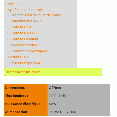
Veilleuses
Systèmes de Contrôle
Gradateurs à coupure de phase
Alimentations AC/DC
Pilotage DALI
Pilotage DMX 512
Pilotage Casambi
Télécommandes RF
Protections électriques
Modules LED
Luminaires Spéciaux
Demander un devis
Dimensions
Ø67mm
Flux lumineux
1200 - 1450 lm
Puissance électrique
8,5W
Alimentation
350mA DC +/-10%