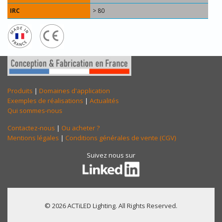
IRC
> 80
Produits
|
Domaines d'application
Exemples de réalisations
|
Actualités
Qui sommes-nous
Contactez-nous
|
Ou acheter ?
Mentions légales
|
Conditions générales de vente (CGV)
Suivez nous sur
© 2026 ACTiLED Lighting. All Rights Reserved.