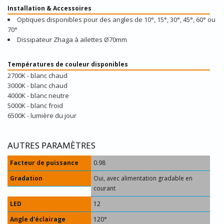
Installation & Accessoires
Optiques disponibles pour des angles de 10°, 15°, 30°, 45°, 60° ou
70°
Dissipateur Zhaga à ailettes Ø70mm
Températures de couleur disponibles
2700K - blanc chaud
3000K - blanc chaud
4000K - blanc neutre
5000K - blanc froid
6500K - lumière du jour
AUTRES PARAMÈTRES
Facteur de puissance
0.98
Gradation
Oui, avec alimentation gradable en
courant
LED
12
Angle d'éclairage
120°