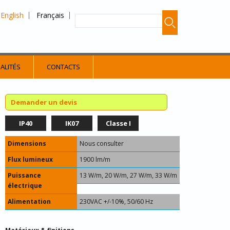
English
Français
ALITÉS
CONTACTS
Demander un devis
IP40
IK07
Classe I
Dimensions
Nous consulter
Flux lumineux
1900 lm/m
Puissance
13 W/m, 20 W/m, 27 W/m, 33 W/m
électrique
Alimentation
230VAC +/-10%, 50/60 Hz