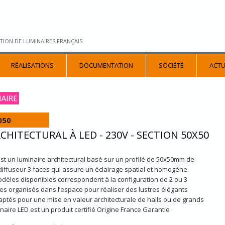
TION DE LUMINAIRES FRANÇAIS
RÉALISATIONS
DOCUMENTATION
SOCIÉTÉ
ACTU
050
CHITECTURAL À LED - 230V - SECTION 50X50
st un luminaire architectural basé sur un profilé de 50x50mm de
diffuseur 3 faces qui assure un éclairage spatial et homogène.
odèles disponibles correspondent à la configuration de 2 ou 3
es organisés dans l’espace pour réaliser des lustres élégants
ptés pour une mise en valeur architecturale de halls ou de grands
naire LED est un produit certifié Origine France Garantie