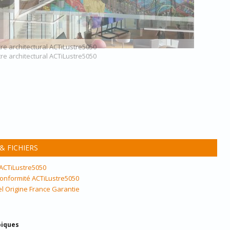
re architectural ACTiLustre5050
re architectural ACTiLustre5050
 FICHIERS
 ACTiLustre5050
 conformité ACTiLustre5050
el Origine France Garantie
piques