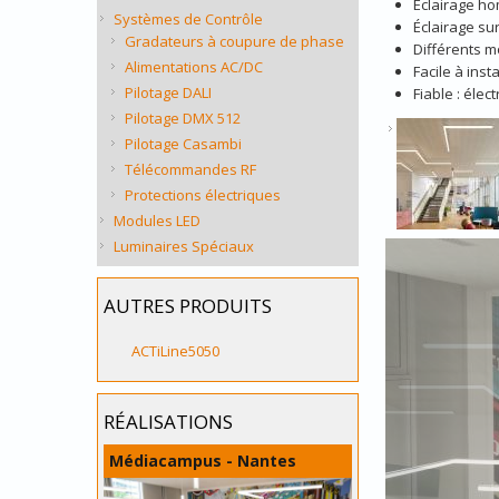
Éclairage ho
Systèmes de Contrôle
Éclairage su
Gradateurs à coupure de phase
Différents m
Alimentations AC/DC
Facile à inst
Pilotage DALI
Fiable : éle
Pilotage DMX 512
Pilotage Casambi
Télécommandes RF
Protections électriques
Modules LED
Luminaires Spéciaux
AUTRES PRODUITS
ACTiLine5050
RÉALISATIONS
Médiacampus - Nantes