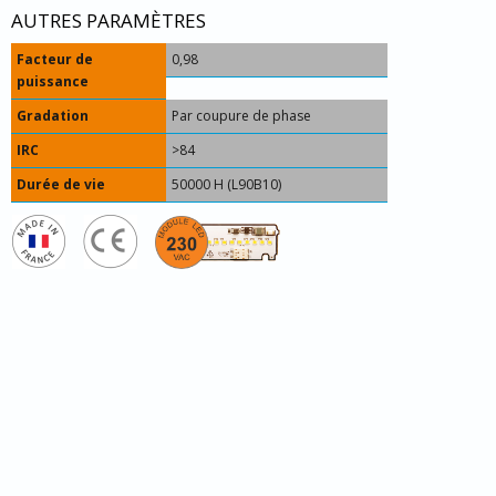
AUTRES PARAMÈTRES
Facteur de
0,98
puissance
Gradation
Par coupure de phase
IRC
>84
Durée de vie
50000 H (L90B10)