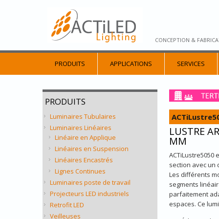
CONCEPTION & FABRICA
PRODUITS
APPLICATIONS
SERVICES
PRODUITS
ACTiLustre5
Luminaires Tubulaires
Luminaires Linéaires
LUSTRE AR
Linéaire en Applique
MM
Linéaires en Suspension
ACTiLustre5050 e
Linéaires Encastrés
section avec un 
Lignes Continues
Les différents m
Luminaires poste de travail
segments linéair
Projecteurs LED industriels
parfaitement ada
espaces. Ce lumi
Retrofit LED
Veilleuses