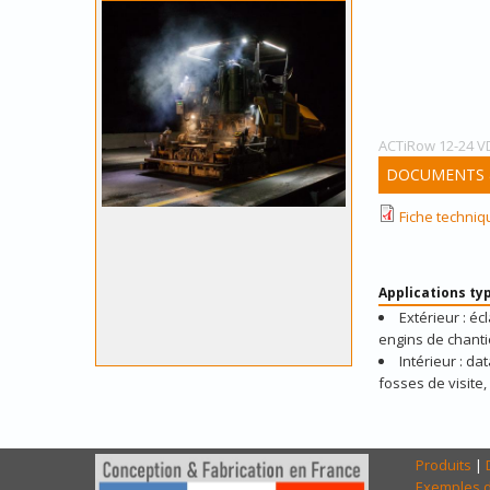
ACTiRow 12-24 V
DOCUMENTS &
Fiche techni
Applications ty
Extérieur : é
engins de chanti
Intérieur : d
fosses de visite
Produits
|
Exemples d