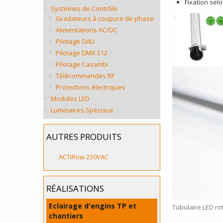
Fixation selon
Systèmes de Contrôle
Gradateurs à coupure de phase
Alimentations AC/DC
Pilotage DALI
Pilotage DMX 512
Pilotage Casambi
Télécommandes RF
Protections électriques
Modules LED
Luminaires Spéciaux
AUTRES PRODUITS
ACTiRow 230VAC
RÉALISATIONS
Eclairage d'engins TP et
Tubulaire LED ro
chantiers