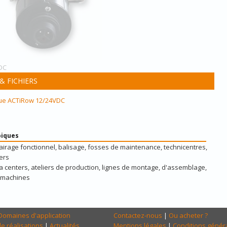
DC
 FICHIERS
que ACTiRow 12/24VDC
piques
clairage fonctionnel, balisage, fosses de maintenance, technicentres,
ers
ata centers, ateliers de production, lignes de montage, d'assemblage,
, machines
Domaines d'application
Contactez-nous
|
Ou acheter ?
e réalisations
|
Actualités
Mentions légales
|
Conditions génér