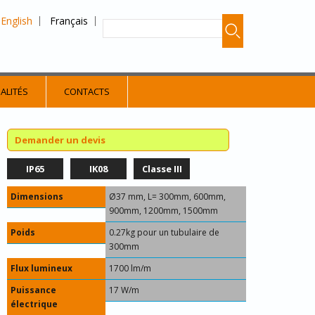
English
Français
ALITÉS
CONTACTS
Demander un devis
IP65
IK08
Classe III
Dimensions
Ø37 mm, L= 300mm, 600mm,
900mm, 1200mm, 1500mm
Poids
0.27kg pour un tubulaire de
300mm
Flux lumineux
1700 lm/m
Puissance
17 W/m
électrique