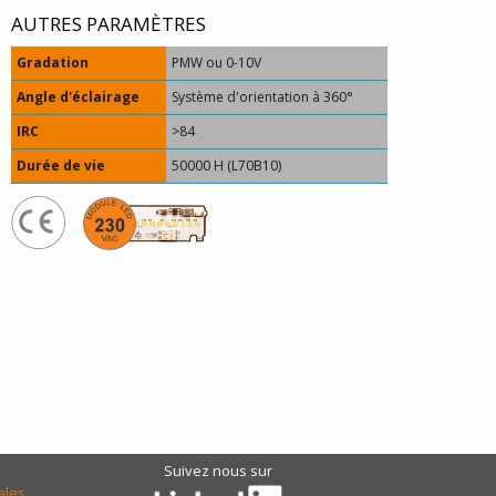
AUTRES PARAMÈTRES
Gradation
PMW ou 0-10V
Angle d'éclairage
Système d'orientation à 360°
IRC
>84
Durée de vie
50000 H (L70B10)
Suivez nous sur
ales