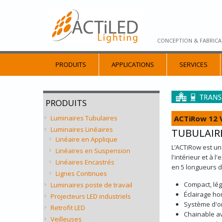
CONCEPTION & FABRICA
PRODUITS
APPLICATIONS
SERVICES
PRODUITS
ACTiRow 12 
Luminaires Tubulaires
Luminaires Linéaires
TUBULAIRE
Linéaire en Applique
L’ACTiRow est un 
Linéaires en Suspension
l'intérieur et à 
Linéaires Encastrés
en 5 longueurs d
Lignes Continues
Compact, lég
Luminaires poste de travail
Éclairage ho
Projecteurs LED industriels
Système d'or
Retrofit LED
Chainable a
Veilleuses