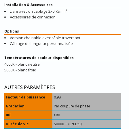
Installation & Accessoires
Livré avec un câblage 2x0.75mm²
Accessoires de connexion
Options
Version chainable avec câble traversant
Câblage de longueur personnalisée
Températures de couleur disponibles
4000K - blanc neutre
5000K - blanc froid
AUTRES PARAMÈTRES
Facteur de puissance
0,98
Gradation
Par coupure de phase
IRC
>80
Durée de vie
50000 H (L70B50)