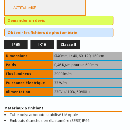
ACTiTube40E
Demander un devis
Obtenir les fichiers de photométrie
IP65
IK10
Classe II
Dimensions
Ø40mm, L: 40, 60, 120, 180 cm
Poids
0,46 Kg/m pour un 600mm
Flux lumineux
2900 lm/m
Puissance électrique
33 W/m
Alimentation
230V +/-10%, 50/60Hz
Matériaux & finitions
Tube polycarbonate stabilisé UV opale
Embouts étanches en élastomère (SEBS) IP66