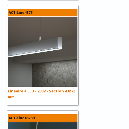
ACTiLine4373
Linéaire à LED - 230V - Section 43x73
mm
ACTiLine4373H