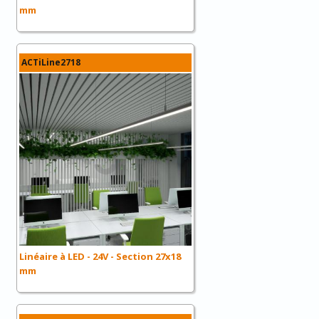
mm
ACTiLine2718
Linéaire à LED - 24V - Section 27x18
mm