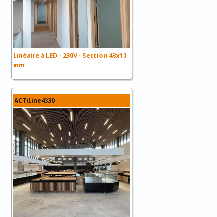
Linéaire à LED - 230V - Section 43x10
mm
ACTiLine4330