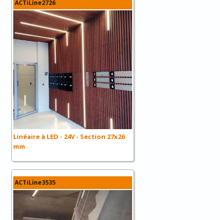
ACTiLine2726
Linéaire à LED - 24V - Section 27x26
mm
ACTiLine3535