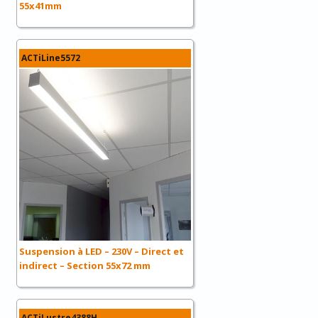
55x41mm
ACTiLine5572
Suspension à LED – 230V – Direct et
indirect – Section 55x72 mm
ACTiLustre4388H