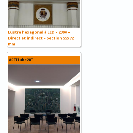
Lustre hexagonal à LED – 230V –
Direct et indirect – Section 55x72
mm
ACTiTube20T