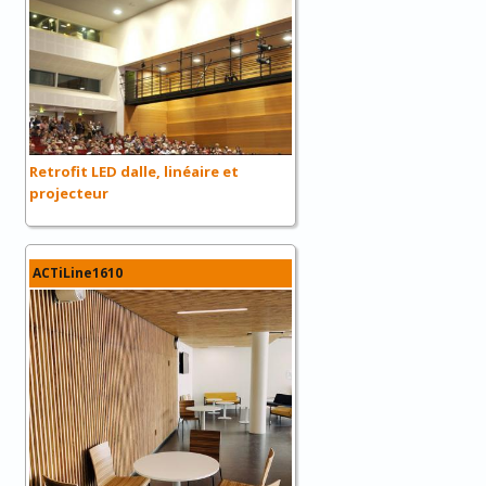
Retrofit LED dalle, linéaire et
projecteur
ACTiLine1610