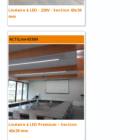
Linéaire à LED - 230V - Section 43x30
mm
ACTiLine4330H
Linéaire à LED Premium – Section
43x30 mm