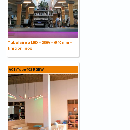
Tubulaire à LED – 230V – Ø40 mm –
finition inox
ACTiTube40S RGBW