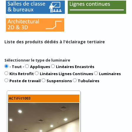
Liste des produits dédiés à l'éclairage tertiaire
Sélectionner le type de luminaire
- Tout -
Appliques
Linéaires Encastrés
Kits Retrofit
Linéaires Lignes Continues
Luminaires
Poste de travail
Suspensions
Tubulaires
ACTiFit1003