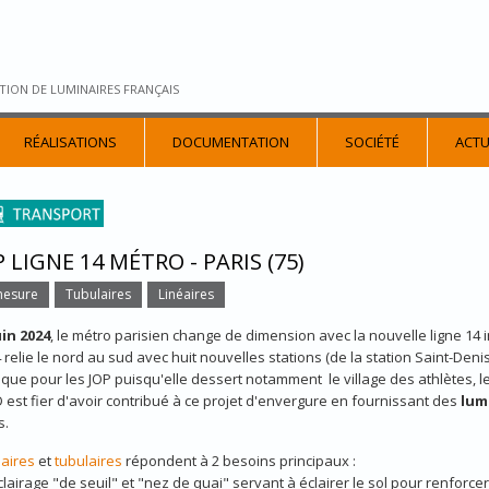
TION DE LUMINAIRES FRANÇAIS
RÉALISATIONS
DOCUMENTATION
SOCIÉTÉ
ACTU
 LIGNE 14 MÉTRO - PARIS (75)
mesure
Tubulaires
Linéaires
uin 2024
, le métro parisien change de dimension avec la nouvelle ligne 1
4 relie le nord au sud avec huit nouvelles stations (de la station Saint-Denis
ique pour les JOP puisqu'elle dessert notamment le village des athlètes, l
 est fier d'avoir contribué à ce projet d'envergure en fournissant des
lum
s.
éaires
et
tubulaires
répondent à 2 besoins principaux :
lairage "de seuil" et "nez de quai" servant à éclairer le sol pour renforc