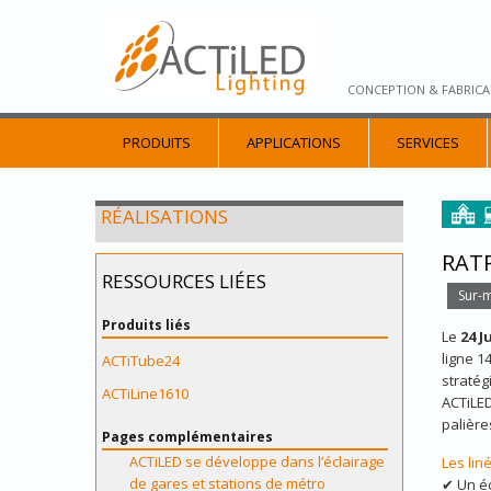
CONCEPTION & FABRICA
PRODUITS
APPLICATIONS
SERVICES
RÉALISATIONS
RATP
RESSOURCES LIÉES
Sur-
Produits liés
Le
24 J
ligne 1
ACTiTube24
stratég
ACTiLine1610
ACTiLED
palière
Pages complémentaires
ACTiLED se développe dans l’éclairage
Les lin
de gares et stations de métro
✔ Un éc