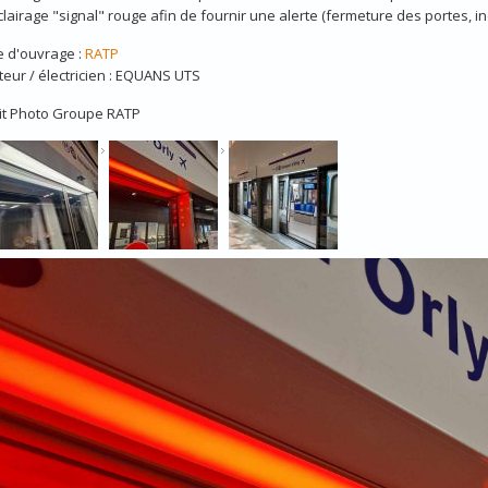
lairage "signal" rouge afin de fournir une alerte (fermeture des portes, inc
e d'ouvrage :
RATP
ateur / électricien : EQUANS UTS
it Photo Groupe RATP