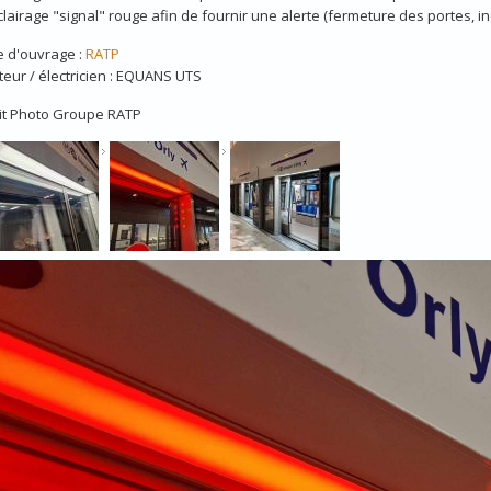
lairage "signal" rouge afin de fournir une alerte (fermeture des portes, inc
e d'ouvrage :
RATP
ateur / électricien : EQUANS UTS
it Photo Groupe RATP