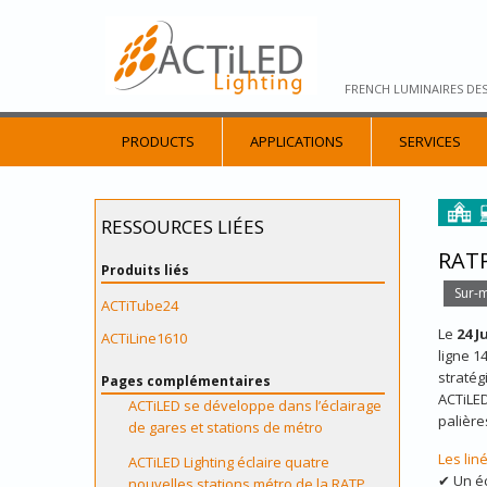
FRENCH LUMINAIRES DE
PRODUCTS
APPLICATIONS
SERVICES
RESSOURCES LIÉES
RATP
Produits liés
Sur-
ACTiTube24
Le
24 J
ACTiLine1610
ligne 1
stratég
Pages complémentaires
ACTiLED
ACTiLED se développe dans l’éclairage
palière
de gares et stations de métro
Les lin
ACTiLED Lighting éclaire quatre
✔ Un éc
nouvelles stations métro de la RATP