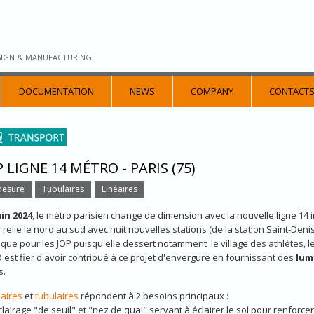
SIGN & MANUFACTURING
DOCUMENTATION
NEWS
COMPANY
CONTACT
 LIGNE 14 MÉTRO - PARIS (75)
mesure
Tubulaires
Linéaires
uin 2024
, le métro parisien change de dimension avec la nouvelle ligne 1
4 relie le nord au sud avec huit nouvelles stations (de la station Saint-Denis
ique pour les JOP puisqu'elle dessert notamment le village des athlètes, l
 est fier d'avoir contribué à ce projet d'envergure en fournissant des
lum
s.
éaires
et
tubulaires
répondent à 2 besoins principaux :
lairage "de seuil" et "nez de quai" servant à éclairer le sol pour renforc