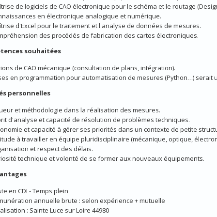
trise de logiciels de CAO électronique pour le schéma et le routage (Desi
naissances en électronique analogique et numérique.
trise d'Excel pour le traitement et l'analyse de données de mesures.
préhension des procédés de fabrication des cartes électroniques.
tences souhaitées
ions de CAO mécanique (consultation de plans, intégration).
es en programmation pour automatisation de mesures (Python…) serait u
és personnelles
ueur et méthodologie dans la réalisation des mesures.
rit d'analyse et capacité de résolution de problèmes techniques.
onomie et capacité à gérer ses priorités dans un contexte de petite struct
itude à travailler en équipe pluridisciplinaire (mécanique, optique, électro
anisation et respect des délais.
iosité technique et volonté de se former aux nouveaux équipements.
vantages
te en CDI - Temps plein
unération annuelle brute : selon expérience + mutuelle
alisation : Sainte Luce sur Loire 44980