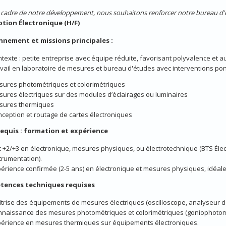
 cadre de notre développement, nous souhaitons renforcer notre bureau d'
tion Électronique (H/F)
nnement et missions principales :
texte : petite entreprise avec équipe réduite, favorisant polyvalence et 
vail en laboratoire de mesures et bureau d'études avec interventions pon
ures photométriques et colorimétriques
ures électriques sur des modules d’éclairages ou luminaires
sures thermiques
ception et routage de cartes électroniques
 requis : formation et expérience
 +2/+3 en électronique, mesures physiques, ou électrotechnique (BTS Él
trumentation).
érience confirmée (2-5 ans) en électronique et mesures physiques, idéale
tences techniques requises
trise des équipements de mesures électriques (oscilloscope, analyseur d
naissance des mesures photométriques et colorimétriques (goniophotomè
érience en mesures thermiques sur équipements électroniques.