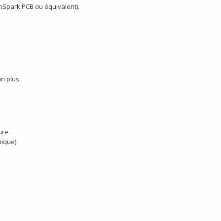
gnSpark PCB ou équivalent).
n plus.
ure.
nique).