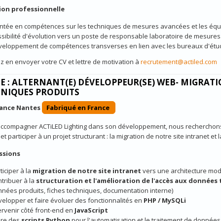
ion professionnelle
tée en compétences sur les techniques de mesures avancées et les équ
sibilité d'évolution vers un poste de responsable laboratoire de mesures
eloppement de compétences transverses en lien avec les bureaux d'étu
z en envoyer votre CV et lettre de motivation à
recrutement@actiled.com
E : ALTERNANT(E) DÉVELOPPEUR(SE) WEB- MIGRAT
NIQUES PRODUITS
nance Nantes
Fabriqué en France
accompagner ACTiLED Lighting dans son développement, nous recherchons 
et participer à un projet structurant : la migration de notre site intranet e
ssions
ticiper à la
migration de notre site intranet
vers une architecture mo
tribuer à la
structuration et l'amélioration de l'accès aux données
nées produits, fiches techniques, documentation interne)
elopper et faire évoluer des fonctionnalités en
PHP / MySQLi
ervenir côté front-end en
JavaScript
ire des
scripts Python
pour l'automatisation et le traitement de donnée