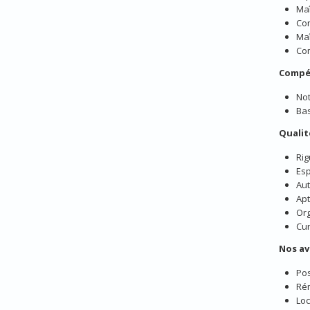
Maî
Con
Maî
Com
Compé
Not
Bas
Qualit
Rig
Esp
Aut
Apt
Org
Cur
Nos a
Pos
Rém
Loc