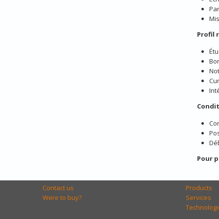
Par
Mis
Profil
Étu
Bo
No
Cur
Int
Condit
Con
Po
Déb
Pour p
Contact us
Products
Were to buy?
Services
Technologi