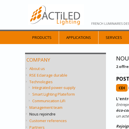
FRENCH LUMINAIRES DE
PRODUCTS
APPLICATIONS
SERVICES
NOU
COMPANY
2 offr
About us
RSE Eclairage durable
POST
Technologies
Integrated power-supply
CDI
Smart Lighting Plateform
L'entr
Communication LiFi
Entrepr
Management team
éco-co
Nous rejoindre
un acte
Customer references
Rejoig
Partners