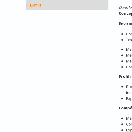
Lumila
Dans le
Concep
Enviro
Con
Tra
Mes
Mes
Me
Con
Profil
Bac
ins
Exp
Compé
Maî
Con
Exp