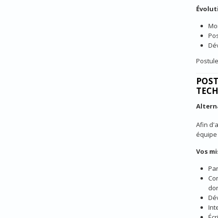
Évolut
Mon
Pos
Dév
Postule
POST
TECH
Alter
Afin d'
équipe 
Vos mi
Par
Con
don
Dév
Int
Écr