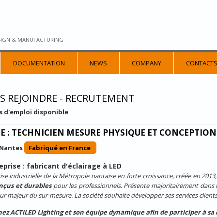
SIGN & MANUFACTURING
DOCUMENTATION
NEWS
COMPANY
CONTACT
S REJOINDRE - RECRUTEMENT
es d'emploi disponible
E : TECHNICIEN MESURE PHYSIQUE ET CONCEPTION 
Nantes
Fabriqué en France
eprise : fabricant d'éclairage à LED
ise industrielle de la Métropole nantaise en forte croissance, créée en 201
nçus et durables
pour les professionnels. Présente majoritairement dans les 
ur majeur du sur-mesure. La société souhaite développer ses services clie
nez ACTiLED Lighting et son équipe dynamique afin de participer à sa