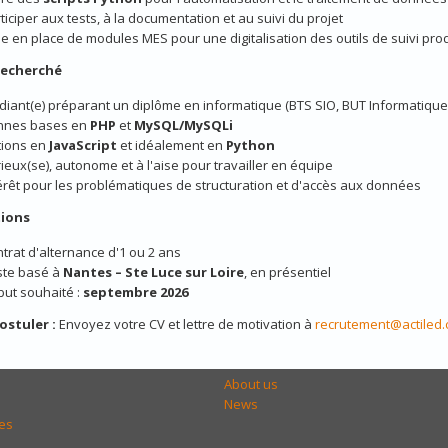
ticiper aux tests, à la documentation et au suivi du projet
e en place de modules MES pour une digitalisation des outils de suivi pro
 recherché
diant(e) préparant un diplôme en informatique (BTS SIO, BUT Informatique,
nnes bases en
PHP
et
MySQL/MySQLi
tions en
JavaScript
et idéalement en
Python
ieux(se), autonome et à l'aise pour travailler en équipe
érêt pour les problématiques de structuration et d'accès aux données
ions
trat d'alternance d'1 ou 2 ans
ste basé à
Nantes – Ste Luce sur Loire
, en présentiel
ut souhaité :
septembre 2026
ostuler :
Envoyez votre CV et lettre de motivation à
recrutement@actiled
About us
News
es