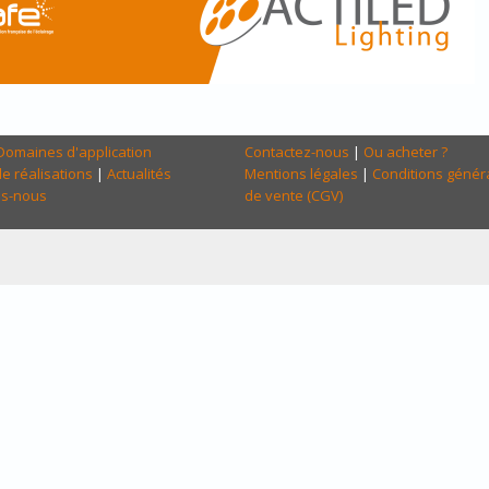
Domaines d'application
Contactez-nous
|
Ou acheter ?
e réalisations
|
Actualités
Mentions légales
|
Conditions génér
s-nous
de vente (CGV)