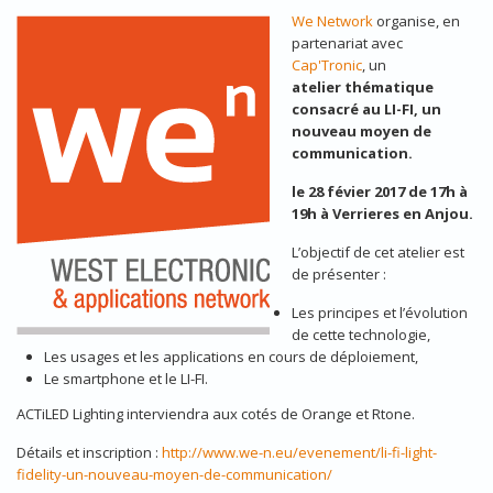
We Network
organise, en
LOGO-WENETWORK-X2-RETINA.PNG
partenariat avec
Cap'Tronic
, un
atelier thématique
consacré au LI-FI, un
nouveau moyen de
communication.
le 28 févier 2017 de 17h à
19h à Verrieres en Anjou.
L’objectif de cet atelier est
de présenter :
Les principes et l’évolution
de cette technologie,
Les usages et les applications en cours de déploiement,
Le smartphone et le LI-FI.
ACTiLED Lighting interviendra aux cotés de Orange et Rtone.
Détails et inscription :
http://www.we-n.eu/evenement/li-fi-light-
fidelity-un-nouveau-moyen-de-communication/