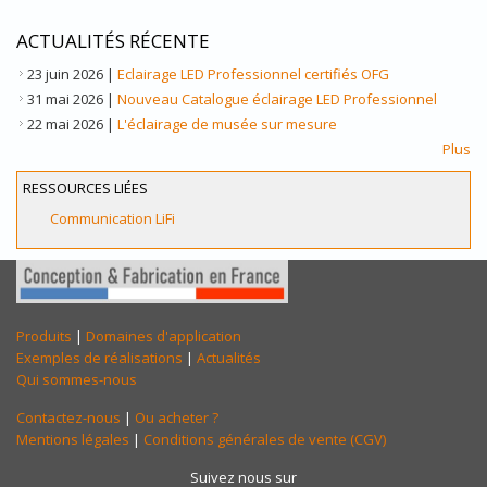
ACTUALITÉS RÉCENTE
23 juin 2026
|
Eclairage LED Professionnel certifiés OFG
31 mai 2026
|
Nouveau Catalogue éclairage LED Professionnel
22 mai 2026
|
L'éclairage de musée sur mesure
Plus
RESSOURCES LIÉES
Communication LiFi
Produits
|
Domaines d'application
Exemples de réalisations
|
Actualités
Qui sommes-nous
Contactez-nous
|
Ou acheter ?
Mentions légales
|
Conditions générales de vente (CGV)
Suivez nous sur