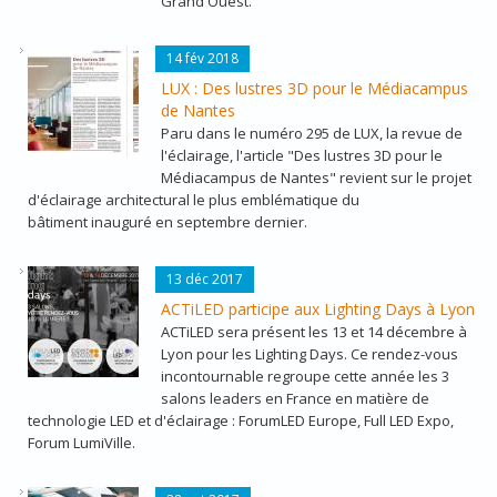
Grand Ouest.
LUX295_LUSTRES3D_PREVIEW.JPG
14 fév 2018
LUX : Des lustres 3D pour le Médiacampus
de Nantes
Paru dans le numéro 295 de LUX, la revue de
l'éclairage, l'article "Des lustres 3D pour le
Médiacampus de Nantes" revient sur le projet
d'éclairage architectural le plus emblématique du
bâtiment inauguré en septembre dernier.
LIGHTING_DAYS.JPG
13 déc 2017
ACTiLED participe aux Lighting Days à Lyon
ACTiLED sera présent les 13 et 14 décembre à
Lyon pour les Lighting Days. Ce rendez-vous
incontournable regroupe cette année les 3
salons leaders en France en matière de
technologie LED et d'éclairage : ForumLED Europe, Full LED Expo,
Forum LumiVille.