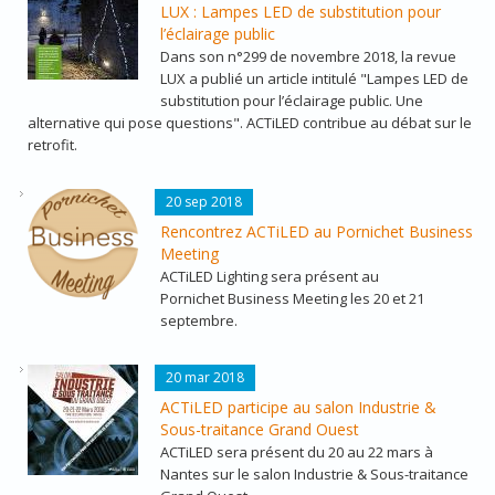
LUX : Lampes LED de substitution pour
l’éclairage public
Dans son n°299 de novembre 2018, la revue
LUX a publié un article intitulé "Lampes LED de
substitution pour l’éclairage public. Une
alternative qui pose questions". ACTiLED contribue au débat sur le
retrofit.
LOGO_PBM.PNG
20 sep 2018
Rencontrez ACTiLED au Pornichet Business
Meeting
ACTiLED Lighting sera présent au
Pornichet Business Meeting les 20 et 21
septembre.
SALON_INDUSTRIE_NANTES_2018.JPG
20 mar 2018
ACTiLED participe au salon Industrie &
Sous-traitance Grand Ouest
ACTiLED sera présent du 20 au 22 mars à
Nantes sur le salon Industrie & Sous-traitance