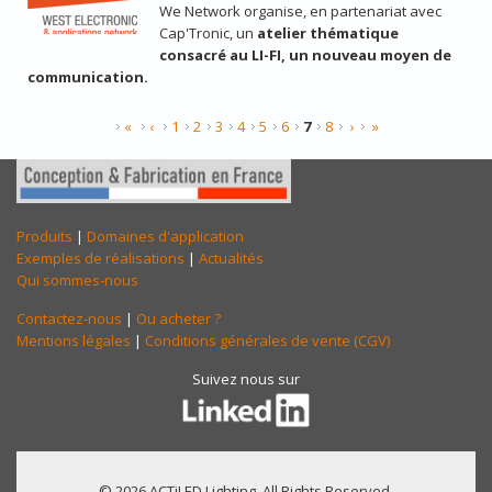
We Network organise, en partenariat avec
Cap'Tronic, un
atelier thématique
consacré au LI-FI, un nouveau moyen de
communication.
PAGES
«
‹
1
2
3
4
5
6
7
8
›
»
Produits
|
Domaines d'application
Exemples de réalisations
|
Actualités
Qui sommes-nous
Contactez-nous
|
Ou acheter ?
Mentions légales
|
Conditions générales de vente (CGV)
Suivez nous sur
© 2026 ACTiLED Lighting. All Rights Reserved.