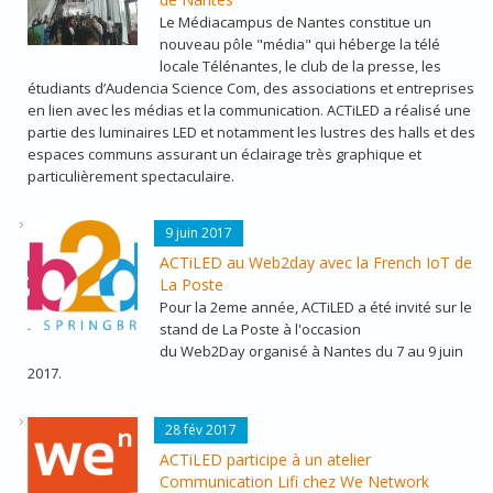
Le Médiacampus de Nantes constitue un
nouveau pôle "média" qui héberge la télé
locale Télénantes, le club de la presse, les
étudiants d’Audencia Science Com, des associations et entreprises
en lien avec les médias et la communication. ACTiLED a réalisé une
partie des luminaires LED et notamment les lustres des halls et des
espaces communs assurant un éclairage très graphique et
particulièrement spectaculaire.
WEB2DAY.PNG
9 juin 2017
ACTiLED au Web2day avec la French IoT de
La Poste
Pour la 2eme année, ACTiLED a été invité sur le
stand de La Poste à l'occasion
du Web2Day organisé à Nantes du 7 au 9 juin
2017.
LOGO-WENETWORK-X2-RETINA.PNG
28 fév 2017
ACTiLED participe à un atelier
Communication Lifi chez We Network