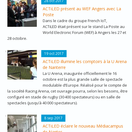
WEF_ACTILED_MOUNIR-MAHJOUBI.JPEG
28 oct 2017
ACTiLED présent au WEF Angers avec La
Poste
Dans le cadre du groupe French IoT,
ACTiLED était présent sur le stand La Poste au
World Electronic Forum (WEF) à Angers les 27 et
28 octobre.
ACTILED_UARENA2.JPG
19 oct 2017
ACTiLED illumine les comptoirs à la U Arena
de Nanterre
La U Arena, inaugurée officiellement le 16
octobre est la plus grande salle de spectacle
modulable d’Europe. Réalisé pour le compte de
la société Racing Arena, cet ouvrage pourra, selon les besoins, être
configuré en stade de rugby (30 400 spectateurs) ou en salle de
spectacles (jusqu’à 40 000 spectateurs).
ACTILED_MEDIACAMPUS_1.JPG
8 sep 2017
ACTiLED éclaire le nouveau Médiacampus
de Nantes