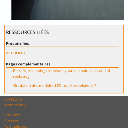
RESSOURCES LIÉES
Produits liés
ACTiFit1003
Pages complémentaires
Retrofit, relamping : renovate your luminaires instead of
replacing
Gradation des modules LED : quelles solutions ?
Contact us
Were to buy?
Products
Services
Technologies