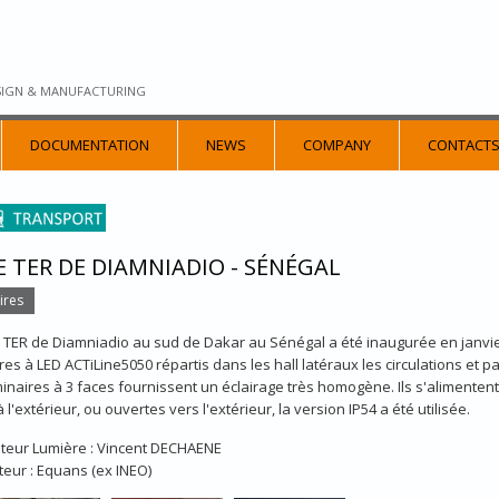
SIGN & MANUFACTURING
DOCUMENTATION
NEWS
COMPANY
CONTACT
 TER DE DIAMNIADIO - SÉNÉGAL
ires
 TER de Diamniadio au sud de Dakar au Sénégal a été inaugurée en janvier
res à LED ACTiLine5050 répartis dans les hall latéraux les circulations et p
inaires à 3 faces fournissent un éclairage très homogène. Ils s'alimentent 
 l'extérieur, ou ouvertes vers l'extérieur, la version IP54 a été utilisée.
teur Lumière : Vincent DECHAENE
ateur : Equans (ex INEO)