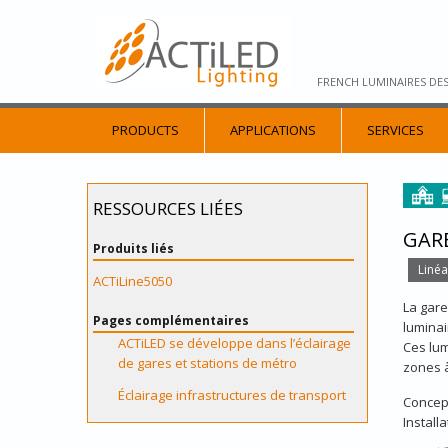
FRENCH LUMINAIRES DE
PRODUCTS
APPLICATIONS
SERVICES
RESSOURCES LIÉES
GARE
Produits liés
Linéa
ACTiLine5050
La gare
Pages complémentaires
luminai
ACTiLED se développe dans l’éclairage
Ces lum
de gares et stations de métro
zones à
Éclairage infrastructures de transport
Concep
Install