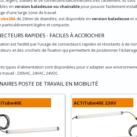
s, légers, solides et se connectent/déconnectent très facilement. Ils sont
ibles en
version baladeuse ou chainable
pour pouvoir facilement instal
rage d'une large zone de travail.
Tube20A
de 20mm de diamètre, est disponible en
version baladeuse
et o
n particulièrement légère et compacte.
ECTEURS RAPIDES - FACILES À ACCROCHER
llation est facilité par l'usage de connecteurs rapides et résistants à de 
deurs et des crochets de fixation qui permettent de positionner l'éclair
nts types d'alimentation sont disponibles pour s'adapter aux environnem
 travail : 230VAC, 24VAC, 24VDC.
NAIRES POSTE DE TRAVAIL EN MOBILITÉ
iTube40E
ACTiTube40E 230V