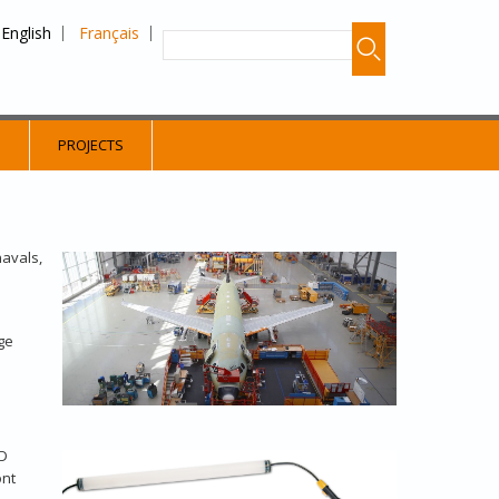
English
Français
S
PROJECTS
navals,
ge
ED
ont