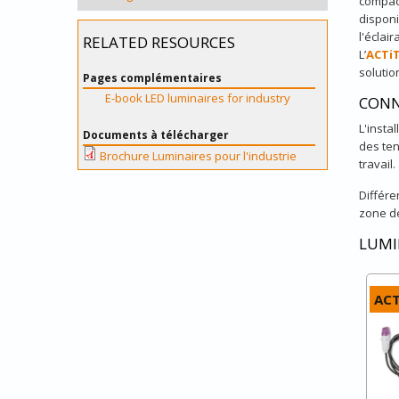
compact
dispon
l'éclai
RELATED RESOURCES
L’
ACTi
solutio
Pages complémentaires
E-book LED luminaires for industry
CONN
L'insta
Documents à télécharger
des ten
Brochure Luminaires pour l'industrie
travail.
Différe
zone de
LUMI
ACT