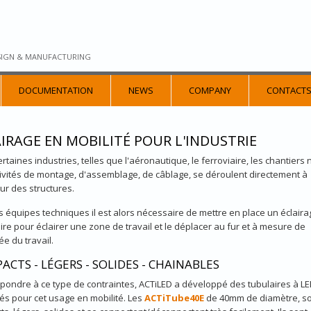
SIGN & MANUFACTURING
DOCUMENTATION
NEWS
COMPANY
CONTACT
IRAGE EN MOBILITÉ POUR L'INDUSTRIE
rtaines industries, telles que l'aéronautique, le ferroviaire, les chantiers 
ivités de montage, d'assemblage, de câblage, se déroulent directement à
ieur des structures.
s équipes techniques il est alors nécessaire de mettre en place un éclaira
ire pour éclairer une zone de travail et le déplacer au fur et à mesure de
ée du travail.
ACTS - LÉGERS - SOLIDES - CHAINABLES
pondre à ce type de contraintes, ACTiLED a développé des tubulaires à L
és pour cet usage en mobilité. Les
ACTiTube40E
de 40mm de diamètre, s