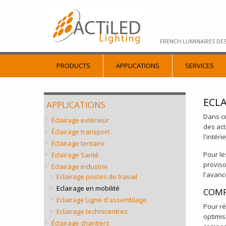
FRENCH LUMINAIRES DE
PRODUCTS
APPLICATIONS
SERVICES
ECLA
APPLICATIONS
Dans ce
Éclairage extérieur
des act
Éclairage transport
l'intér
Éclairage tertiaire
Pour le
Eclairage Santé
proviso
Eclairage industrie
l'avanc
Eclairage postes de travail
Eclairage en mobilité
COMP
Eclairage Ligne d'assemblage
Pour ré
Eclairage technicentres
optimis
Éclairage chantiers